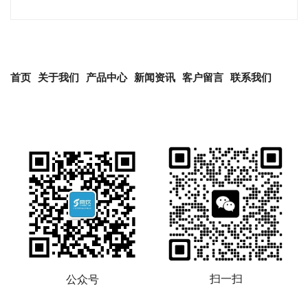
规格1.9Lx8每箱）
9、规格1.9Lx8每箱）
首页
关于我们
产品中心
新闻资讯
客户留言
联系我们
扫一扫
公众号