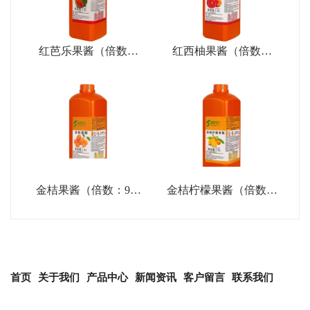
红芭乐果酱（倍数：
红西柚果酱（倍数：
9、规格1.9Lx8每箱）
9、规格1.9Lx8每箱）
金桔果酱（倍数：9、
金桔柠檬果酱（倍数：
规格1.9Lx8每箱）
9、规格1.9Lx8每箱）
首页
关于我们
产品中心
新闻资讯
客户留言
联系我们