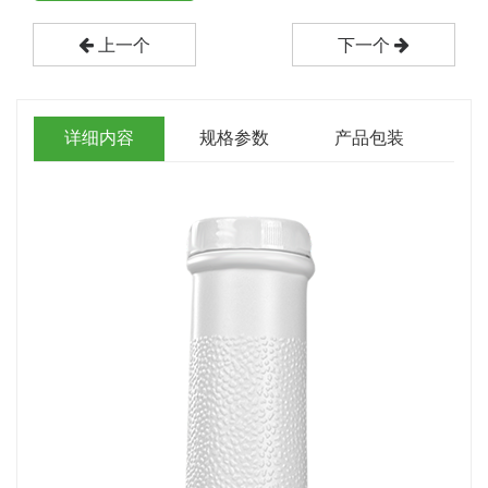
上一个
下一个
详细内容
规格参数
产品包装